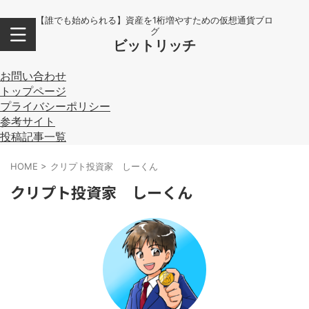
【誰でも始められる】資産を1桁増やすための仮想通貨ブロ
グ
ビットリッチ
お問い合わせ
トップページ
プライバシーポリシー
参考サイト
投稿記事一覧
HOME
>
クリプト投資家 しーくん
クリプト投資家 しーくん