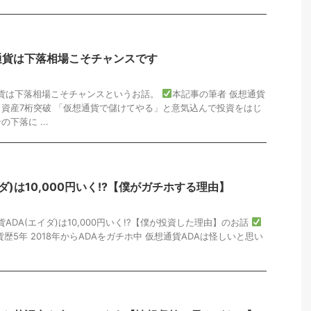
通貨は下落相場こそチャンスです
通貨は下落相場こそチャンスというお話。
本記事の筆者 仮想通貨
から資産7桁突破 「仮想通貨で儲けてやる」と意気込んで投資をはじ
下落に ...
ダ)は10,000円いく!?【僕がガチホする理由】
ADA(エイダ)は10,000円いく!?【僕が投資した理由】のお話
歴5年 2018年からADAをガチホ中 仮想通貨ADAは怪しいと思い