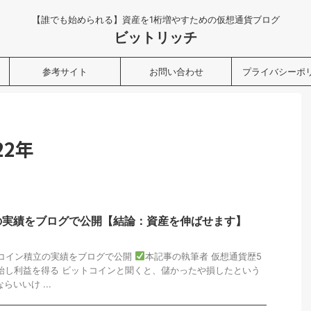
【誰でも始められる】資産を1桁増やすための仮想通貨ブログ
ビットリッチ
参考サイト
お問い合わせ
プライバシーポ
22年
の実績をブログで公開【結論：資産を伸ばせます】
トコイン積立の実績をブログで公開
本記事の執筆者 仮想通貨歴5
開始し利益を得る ビットコインと聞くと、儲かったや損したという
いいけ ...