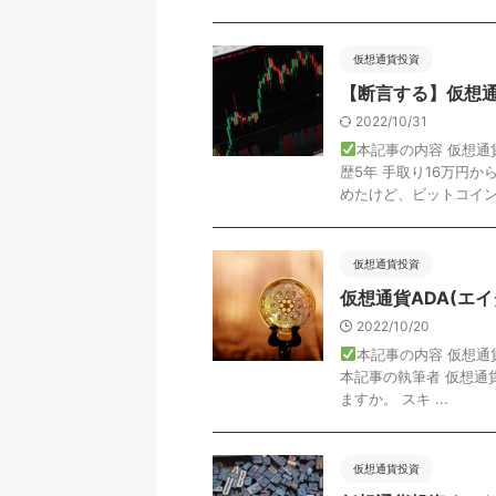
仮想通貨投資
【断言する】仮想
2022/10/31
本記事の内容 仮想
歴5年 手取り16万円
めたけど、ビットコインの
仮想通貨投資
仮想通貨ADA(エイ
2022/10/20
本記事の内容 仮想通貨
本記事の執筆者 仮想通貨
ますか。 スキ ...
仮想通貨投資