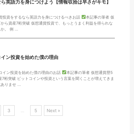
なら英語力を身につけよう【情報収拾は早さがキモ】
通貨投資をするなら英語力を身につけるべきお話
本記事の筆者 仮
6万から資産7桁突破 仮想通貨投資で、もっとうまく利益を得られな
 例 ...
コイン投資を始めた僕の理由
トコイン投資を始めた僕の理由のお話
本記事の筆者 仮想通貨歴5
資産7桁突破 ビットコインや投資という言葉を聞くことが増えてきま
りませ ...
3
…
5
Next »