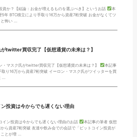
か投資か？【結論：お金が増えるものを選ぶべき】というお話
本
5年 BTC積立により手取り16万から資産7桁突破 お金がなくてツ
怖い ...
がtwitter買収完了【仮想通貨の未来は？】
ン・マスク氏がtwitter買収完了【仮想通貨の未来は？】
本記事
 手取り16万から資産7桁突破 イーロン・マスク氏がツイッターを買
..
イン投資は今からでも遅くない理由
トコイン投資は今からでも遅くない理由のお話
本記事の筆者 仮想
万円から資産7桁突破 友達や飲み会での会話で「ビットコイン投資が
とが増 ...