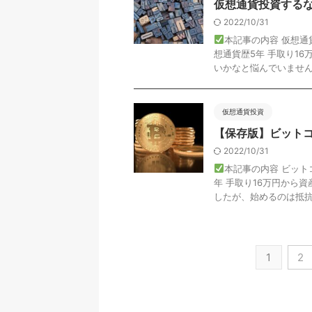
仮想通貨投資する
2022/10/31
本記事の内容 仮想
想通貨歴5年 手取り1
いかなと悩んでいませんか。
仮想通貨投資
【保存版】ビット
2022/10/31
本記事の内容 ビッ
年 手取り16万円から
したが、始めるのは抵抗あ
1
2