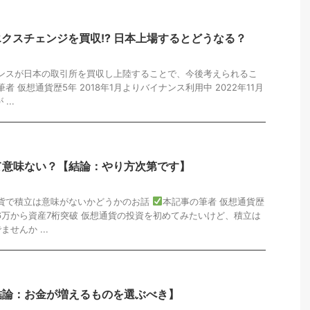
ラエクスチェンジを買収!? 日本上場するとどうなる？
ナンスが日本の取引所を買収し上陸することで、今後考えられるこ
者 仮想通貨歴5年 2018年1月よりバイナンス利用中 2022年11月
...
て意味ない？【結論：やり方次第です】
通貨で積立は意味がないかどうかのお話
本記事の筆者 仮想通貨歴
16万から資産7桁突破 仮想通貨の投資を初めてみたいけど、積立は
せんか ...
結論：お金が増えるものを選ぶべき】