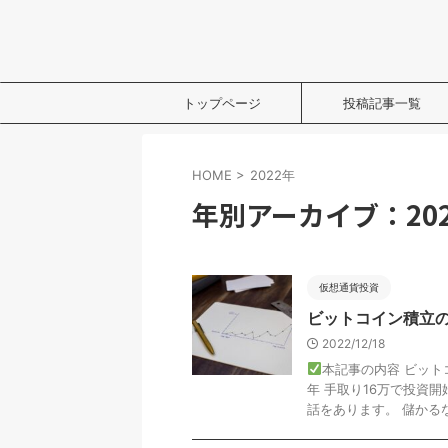
トップページ
投稿記事一覧
HOME
>
2022年
年別アーカイブ：20
仮想通貨投資
ビットコイン積立
2022/12/18
本記事の内容 ビッ
年 手取り16万で投資
話をあります。 儲かるなら