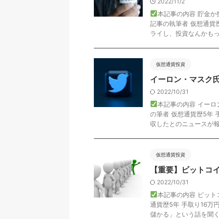
2022/11/2
本記事の内容 貯金
記事の執筆者 仮想通貨歴
ライし、投資なんかもっと
仮想通貨投資
イーロン・マスク氏
2022/10/31
本記事の内容 イーロ
の筆者 仮想通貨歴5年
収したとのニュースが報 .
仮想通貨投資
【重要】ビットコ
2022/10/31
本記事の内容 ビッ
通貨歴5年 手取り16
儲かる」という話を聞くこ