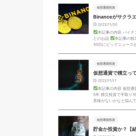
仮想通貨投資
Binanceがサク
2022/11/30
本記事の内容 バイ
とのお話
本記事の執筆
30日にビッグニュースが 
仮想通貨投資
仮想通貨で積立っ
2022/11/17
本記事の内容 仮想
5年 積立投資で手取り
意味がないかなと悩んでま
仮想通貨投資
貯金か投資か？【