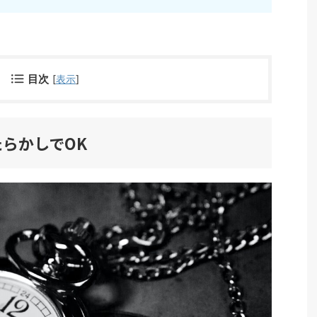
目次
[
表示
]
らかしでOK