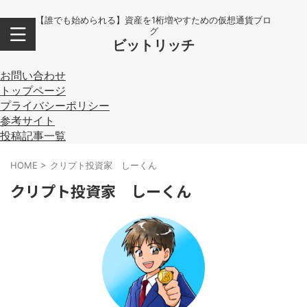
【誰でも始められる】資産を1桁増やすための仮想通貨ブロ
グ
ビットリッチ
お問い合わせ
トップページ
プライバシーポリシー
参考サイト
投稿記事一覧
HOME
>
クリプト投資家 しーくん
クリプト投資家 しーくん