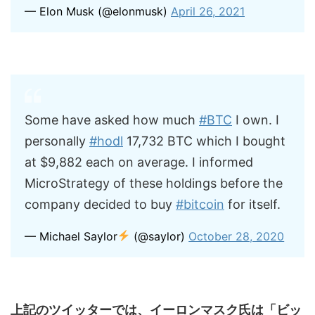
— Elon Musk (@elonmusk)
April 26, 2021
Some have asked how much
#BTC
I own. I
personally
#hodl
17,732 BTC which I bought
at $9,882 each on average. I informed
MicroStrategy of these holdings before the
company decided to buy
#bitcoin
for itself.
— Michael Saylor
(@saylor)
October 28, 2020
上記のツイッターでは、イーロンマスク氏は「ビッ